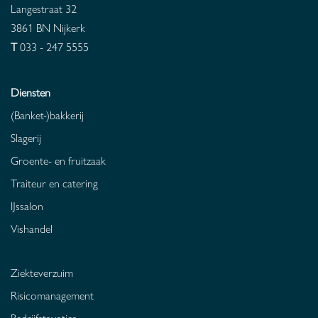
Langestraat 32
3861 BN
Nijkerk
T
033 - 247 5555
Diensten
(Banket-)bakkerij
Slagerij
Groente- en fruitzaak
Traiteur en catering
IJssalon
Vishandel
Ziekteverzuim
Risicomanagement
Bedrijfstaxaties