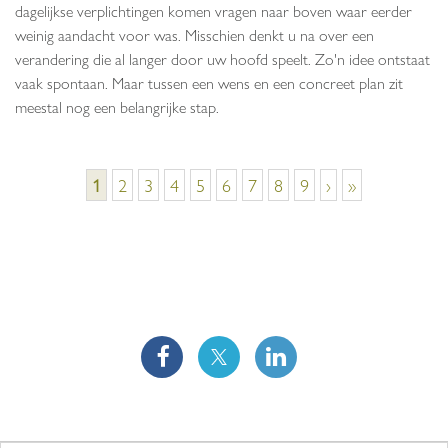
dagelijkse verplichtingen komen vragen naar boven waar eerder
weinig aandacht voor was. Misschien denkt u na over een
verandering die al langer door uw hoofd speelt. Zo'n idee ontstaat
vaak spontaan. Maar tussen een wens en een concreet plan zit
meestal nog een belangrijke stap.
Pagina's
1
2
3
4
5
6
7
8
9
›
»