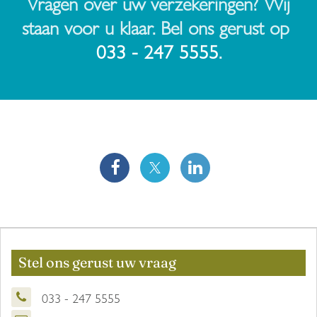
Vragen over uw verzekeringen? Wij
staan voor u klaar. Bel ons gerust op
033 - 247 5555
.
Stel ons gerust uw vraag
033 - 247 5555