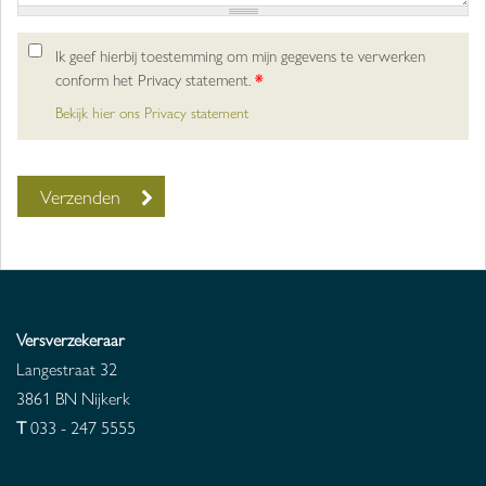
Ik geef hierbij toestemming om mijn gegevens te verwerken
conform het Privacy statement.
*
Bekijk hier ons Privacy statement
Versverzekeraar
Langestraat 32
3861 BN
Nijkerk
T
033 - 247 5555