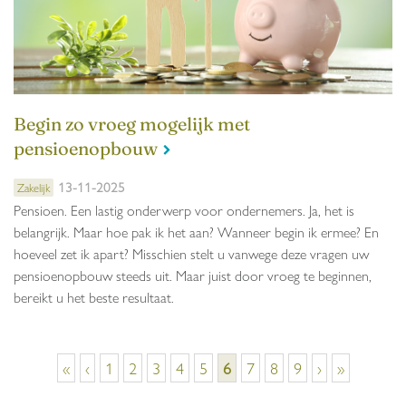
Begin zo vroeg mogelijk met
pensioenopbouw
13-11-2025
Zakelijk
Pensioen. Een lastig onderwerp voor ondernemers. Ja, het is
belangrijk. Maar hoe pak ik het aan? Wanneer begin ik ermee? En
hoeveel zet ik apart? Misschien stelt u vanwege deze vragen uw
pensioenopbouw steeds uit. Maar juist door vroeg te beginnen,
bereikt u het beste resultaat.
Pagina's
«
‹
1
2
3
4
5
6
7
8
9
›
»