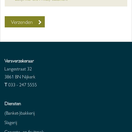
Versverzekeraar
Langestraat 32
3861 BN
Nijkerk
T
033 - 247 5555
Diensten
(Banket-)bakkerij
Slagerij
Groente- en fruitzaak