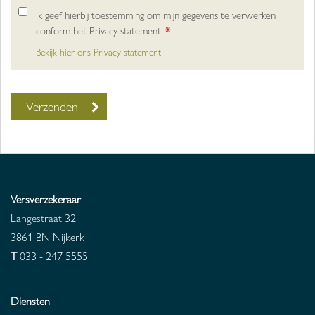
Ik geef hierbij toestemming om mijn gegevens te verwerken
conform het Privacy statement.
*
Bekijk hier ons Privacy statement
Versverzekeraar
Langestraat 32
3861 BN
Nijkerk
T
033 - 247 5555
Diensten