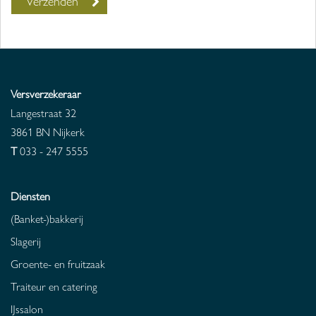
Versverzekeraar
Langestraat 32
3861 BN
Nijkerk
T
033 - 247 5555
Diensten
(Banket-)bakkerij
Slagerij
Groente- en fruitzaak
Traiteur en catering
IJssalon