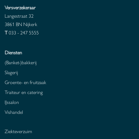
Versverzekeraar
Langestraat 32
3861 BN
Nijkerk
T
033 - 247 5555
Diensten
(Banket-)bakkerij
Slagerij
Groente- en fruitzaak
Traiteur en catering
IJssalon
Vishandel
Ziekteverzuim