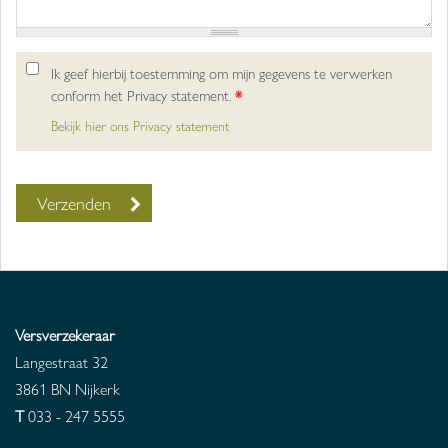
Ik geef hierbij toestemming om mijn gegevens te verwerken
conform het Privacy statement.
*
Bekijk hier ons Privacy statement
Versverzekeraar
Langestraat 32
3861 BN
Nijkerk
T
033 - 247 5555