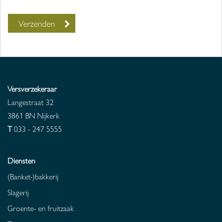
Versverzekeraar
Langestraat 32
3861 BN
Nijkerk
T
033 - 247 5555
Diensten
(Banket-)bakkerij
Slagerij
Groente- en fruitzaak