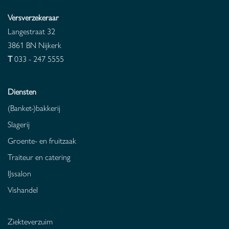
Versverzekeraar
Langestraat 32
3861 BN
Nijkerk
T
033 - 247 5555
Diensten
(Banket-)bakkerij
Slagerij
Groente- en fruitzaak
Traiteur en catering
IJssalon
Vishandel
Ziekteverzuim