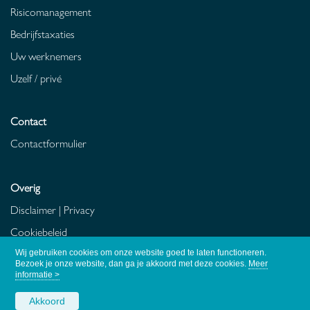
Risicomanagement
Bedrijfstaxaties
Uw werknemers
Uzelf / privé
Contact
Contactformulier
Overig
Disclaimer
|
Privacy
Cookiebeleid
Fraudebeleid
Wij gebruiken cookies om onze website goed te laten functioneren.
Bezoek je onze website, dan ga je akkoord met deze cookies.
Meer
informatie >
Akkoord