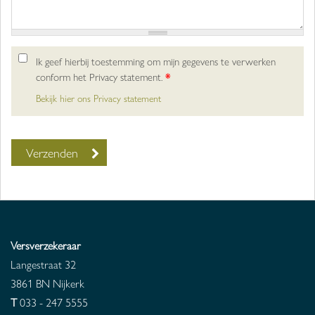
Ik geef hierbij toestemming om mijn gegevens te verwerken
conform het Privacy statement.
*
Bekijk hier ons Privacy statement
Versverzekeraar
Langestraat 32
3861 BN
Nijkerk
T
033 - 247 5555