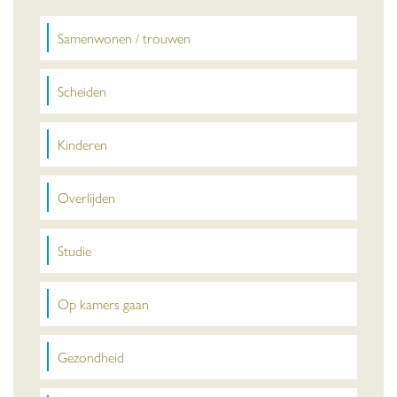
Samenwonen / trouwen
Scheiden
Kinderen
Overlijden
Studie
Op kamers gaan
Gezondheid