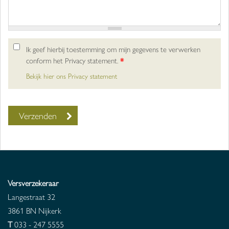
Ik geef hierbij toestemming om mijn gegevens te verwerken
conform het Privacy statement.
*
Bekijk hier ons Privacy statement
Versverzekeraar
Langestraat 32
3861 BN
Nijkerk
T
033 - 247 5555