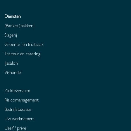
Diensten
(Banket-)bakkerij
Slagerij
Groente- en fruitzaak
Traiteur en catering
IJssalon
Vishandel
Ziekteverzuim
Risicomanagement
Bedrijfstaxaties
Uw werknemers
Uzelf / privé