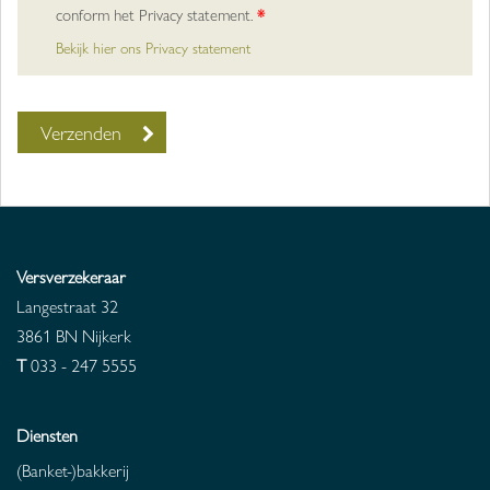
conform het Privacy statement.
*
Bekijk hier ons Privacy statement
Versverzekeraar
Langestraat 32
3861 BN
Nijkerk
T
033 - 247 5555
Diensten
(Banket-)bakkerij