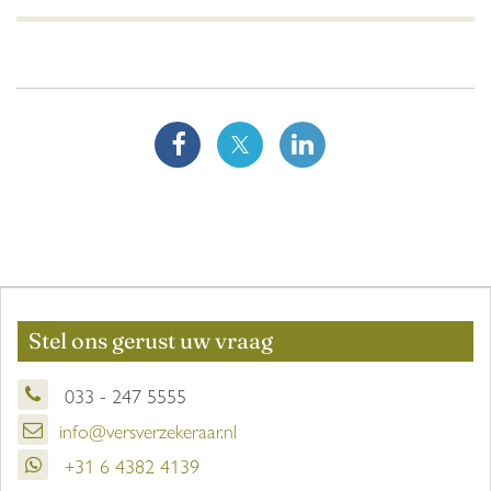
Stel ons gerust uw vraag
033 - 247 5555
info@versverzekeraar.nl
+31 6 4382 4139