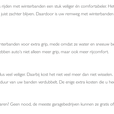
 rijden met winterbanden een stuk veiliger én comfortabeler. H
 juist zachter blijven. Daardoor is uw remweg met winterbanden
n winterbanden voor extra grip, mede omdat ze water en sneeuw
bben auto's niet alleen meer grip, maar ook meer rijcomfort.
s veel veiliger. Daarbij kost het niet veel meer dan niet wissele
ur van uw banden verdubbelt. De enige extra kosten die u heeft
n? Geen nood, de meeste garagebedrijven kunnen ze gratis of t