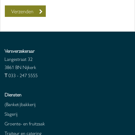
Versverzekeraar
Langestraat 32
3861 BN
Nijkerk
T
033 - 247 5555
Diensten
(Banket-)bakkerij
Slagerij
Groente- en fruitzaak
Traiteur en catering