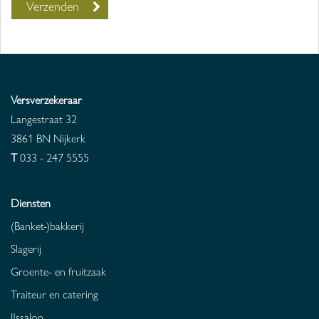
Versverzekeraar
Langestraat 32
3861 BN
Nijkerk
T
033 - 247 5555
Diensten
(Banket-)bakkerij
Slagerij
Groente- en fruitzaak
Traiteur en catering
IJssalon