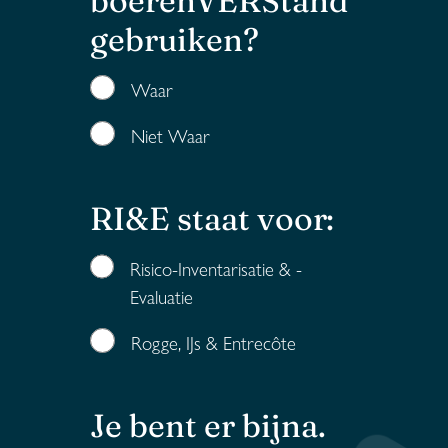
boerenVERStand
gebruiken?
Waar
Niet Waar
RI&E staat voor:
Risico-Inventarisatie & -
Evaluatie
Rogge, IJs & Entrecôte
Je bent er bijna.