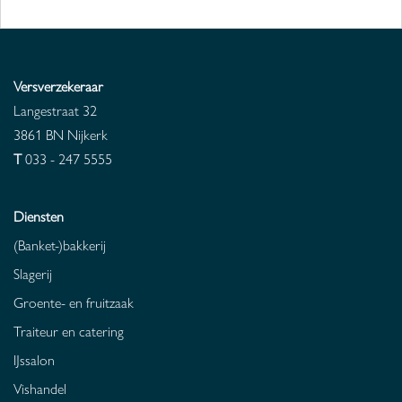
Versverzekeraar
Langestraat 32
3861 BN
Nijkerk
T
033 - 247 5555
Diensten
(Banket-)bakkerij
Slagerij
Groente- en fruitzaak
Traiteur en catering
IJssalon
Vishandel