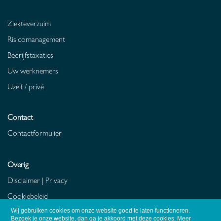
Ziekteverzuim
Risicomanagement
Bedrijfstaxaties
Uw werknemers
Uzelf / privé
Contact
Contactformulier
Overig
Disclaimer
|
Privacy
Cookiebeleid
Fraudebeleid
Wij gebruiken cookies om onze website goed te laten functioneren.
Bezoek je onze website, dan ga je akkoord met deze cookies.
Meer