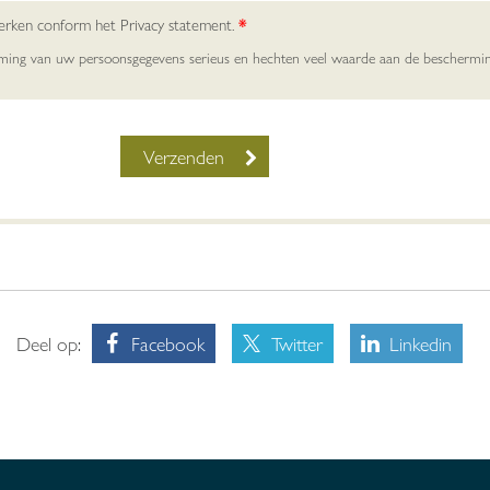
werken conform het Privacy statement.
*
rming van uw persoonsgegevens serieus en hechten veel waarde aan de beschermi
Deel op:
Facebook
Twitter
Linkedin