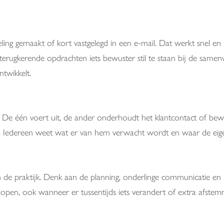
 gemaakt of kort vastgelegd in een e-mail. Dat werkt snel en pr
f terugkerende opdrachten iets bewuster stil te staan bij de same
twikkelt.
l. De één voert uit, de ander onderhoudt het klantcontact of bew
. Iedereen weet wat er van hem verwacht wordt en waar de eigen
n de praktijk. Denk aan de planning, onderlinge communicatie en 
open, ook wanneer er tussentijds iets verandert of extra afstemm