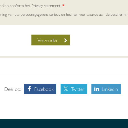
werken conform het Privacy statement.
*
rming van uw persoonsgegevens serieus en hechten veel waarde aan de beschermi
Deel op:
Facebook
Twitter
Linkedin